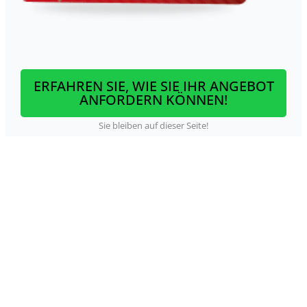
ERFAHREN SIE, WIE SIE IHR ANGEBOT
ANFORDERN KÖNNEN!
Sie bleiben auf dieser Seite!
Haftungsausschluss:
Diese Website steht in keiner Verbindung zu den genannten
Banken oder Finanzinstituten. Alle Inhalte dienen
ausschließlich Informationszwecken und stellen keine
Finanzberatung dar. Wir garantieren weder eine Kreditzusage
noch bestimmte Ergebnisse. Die endgültige Entscheidung liegt
allein in der Verantwortung der Finanzinstitute. Wir erhalten
möglicherweise Provisionen für Links und Empfehlungen auf