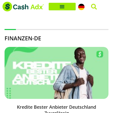
Skip
to
content
FINANZEN-DE
Page
Page
Kredite Bester Anbieter Deutschland