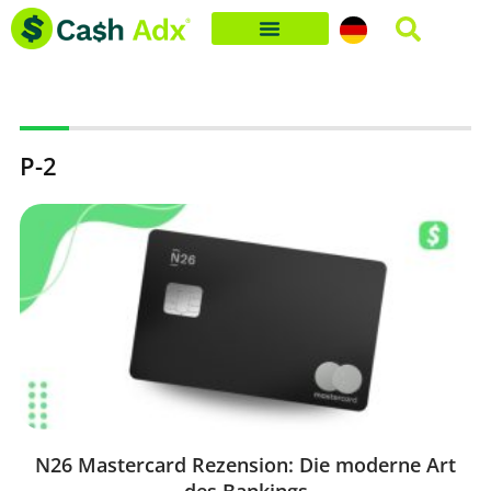
Skip
to
content
P-2
N26 Mastercard Rezension: Die moderne Art