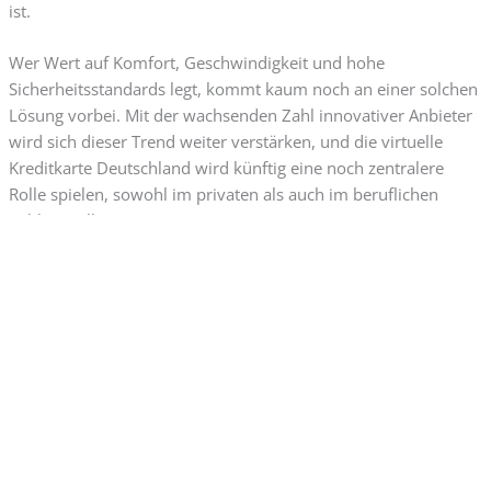
ist.
Wer Wert auf Komfort, Geschwindigkeit und hohe
Sicherheitsstandards legt, kommt kaum noch an einer solchen
Lösung vorbei. Mit der wachsenden Zahl innovativer Anbieter
wird sich dieser Trend weiter verstärken, und die virtuelle
Kreditkarte Deutschland wird künftig eine noch zentralere
Rolle spielen, sowohl im privaten als auch im beruflichen
Zahlungsalltag.
Haftungsausschluss:
Diese Website steht in keiner Verbindung zu den genannten
Banken oder Finanzinstituten. Alle Inhalte dienen
ausschließlich Informationszwecken und stellen keine
Finanzberatung dar. Wir garantieren weder eine Kreditzusage
noch bestimmte Ergebnisse. Die endgültige Entscheidung liegt
allein in der Verantwortung der Finanzinstitute. Wir erhalten
möglicherweise Provisionen für Links und Empfehlungen auf